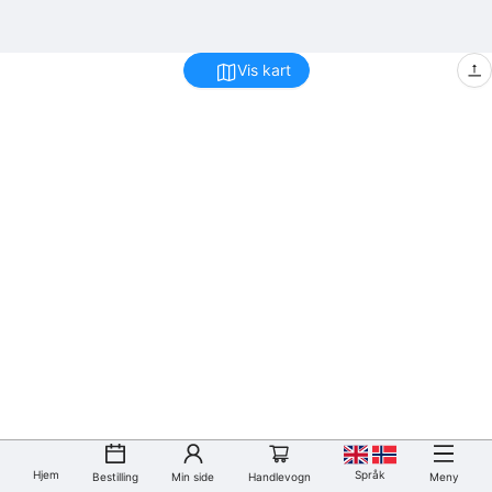
Vis kart
Hjem
Språk
Bestilling
Min side
Handlevogn
Meny