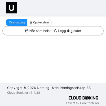
Filter
Brukeravtale
Personvernerklæring
Kontakt
oss
Overnatting
Opplevelser
Lukk
Lukk
Når som helst |
Legg til gjester
Lukk
Send
Copyright © 2026 Nore og Uvdal Næringsselskap BA
Cloud Booking v1.4.38
Levert av Booktech AS